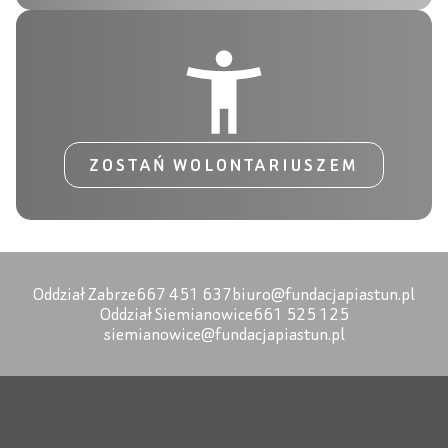
ZOSTAŃ WOLONTARIUSZEM
Oddział Zabrze
667 451 637
biuro@fundacjapiastun.pl
Oddział Siemianowice
661 525 125
siemianowice@fundacjapiastun.pl