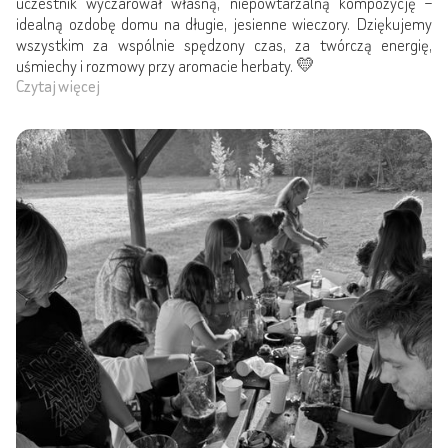
uczestnik wyczarował własną, niepowtarzalną kompozycję –
idealną ozdobę domu na długie, jesienne wieczory. Dziękujemy
wszystkim za wspólnie spędzony czas, za twórczą energię,
uśmiechy i rozmowy przy aromacie herbaty. 💛
Czytaj więcej