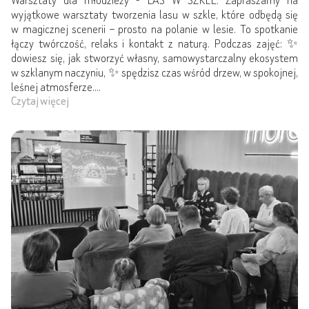
Warsztaty dla młodzieży - LAS W SZKLE. Zapraszamy na
wyjątkowe warsztaty tworzenia lasu w szkle, które odbędą się
w magicznej scenerii – prosto na polanie w lesie. To spotkanie
łączy twórczość, relaks i kontakt z naturą. Podczas zajęć: ✨
dowiesz się, jak stworzyć własny, samowystarczalny ekosystem
w szklanym naczyniu, ✨ spędzisz czas wśród drzew, w spokojnej,
leśnej atmosferze....
Czytaj więcej