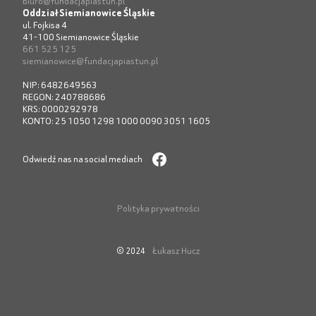
biuro@fundacjapiastun.pl
Oddział Siemianowice Śląskie
ul. Fojkisa 4
41-100 Siemianowice Śląskie
661 525 125
siemianowice@fundacjapiastun.pl
NIP: 6482649563
REGON: 240788686
KRS: 0000292978
KONTO: 25 1050 1298 1000 0090 3051 1605
Odwiedź nas na social mediach
Polityka prywatności
Łukasz Hucz
© 2024