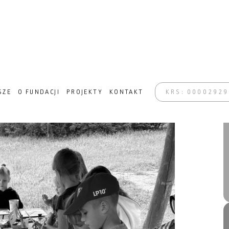
NSFORMACJA W ZABRZU
SZE
O FUNDACJI
PROJEKTY
KONTAKT
KRS: 0000292