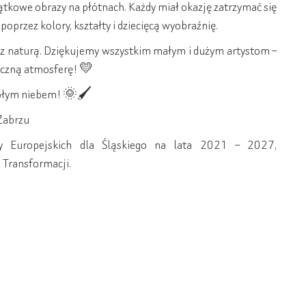
ątkowe obrazy na płótnach. Każdy miał okazję zatrzymać się
poprzez kolory, kształty i dziecięcą wyobraźnię.
ści z naturą. Dziękujemy wszystkim małym i dużym artystom –
iczną atmosferę! 💛
gołym niebem! 🌞🖌️
 Zabrzu
 Europejskich dla Śląskiego na lata 2021 – 2027,
 Transformacji.