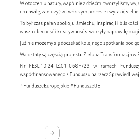
W otoczeniu natury, wspólnie z dziećmi tworzyliśmy wyj
na chwilę, zanurzyć w twórczym procesie i wyrazić siebie 
To był czas pełen spokoju, śmiechu, inspiracji i blisko
wasza obecność i kreatywność stworzyły naprawdę mag
Już nie możemy się doczekać kolejnego spotkania pod 
Warsztaty są częścią projektu Zielona Transformacja w
Nr FESL.10.24-IZ.01-068H/23 w ramach Funduszy
współfinansowanego z Funduszu na rzecz Sprawiedliwej
#FunduszeEuropejskie #FunduszeUE