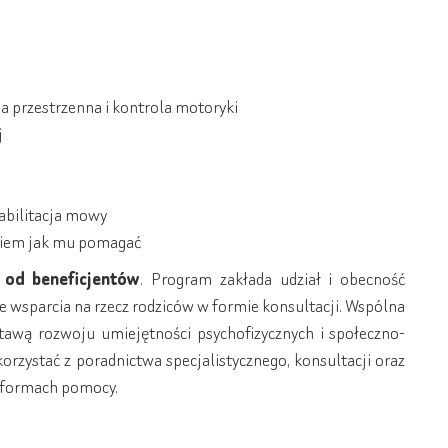
ja przestrzenna i kontrola motoryki
j
abilitacja mowy
 wiem jak mu pomagać
t od beneficjentów
. Program zakłada udział i obecność
ie wsparcia na rzecz rodziców w formie konsultacji. Wspólna
tawą rozwoju umiejętności psychofizycznych i społeczno-
zystać z poradnictwa specjalistycznego, konsultacji oraz
 formach pomocy.