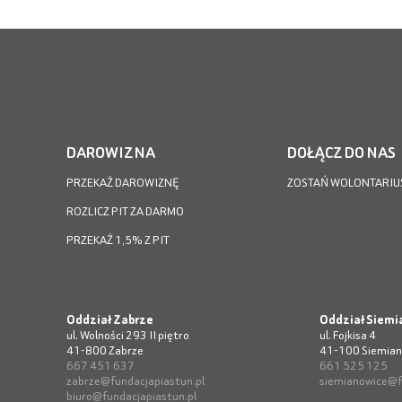
DAROWIZNA
DOŁĄCZ DO NAS
PRZEKAŻ DAROWIZNĘ
ZOSTAŃ WOLONTARIU
ROZLICZ PIT ZA DARMO
PRZEKAŻ 1,5% Z PIT
Oddział Zabrze
Oddział Siemi
ul. Wolności 293 II piętro
ul. Fojkisa 4
41-800 Zabrze
41-100 Siemian
667 451 637
661 525 125
zabrze@fundacjapiastun.pl
siemianowice@f
biuro@fundacjapiastun.pl