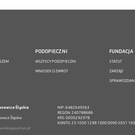
PODOPIECZNI
FUNDACJA
SZEM
WSZYSCY PODOPIECZNI
STATUT
WNIOSEK O ZWROT
ZARZĄD
SPRAWOZDAN
anowice Śląskie
NIP: 6482649563
REGON: 240788686
owice Śląskie
KRS: 0000292978
KONTO: 25 1050 1298 1000 0090 3051 16
undacjapiastun.pl