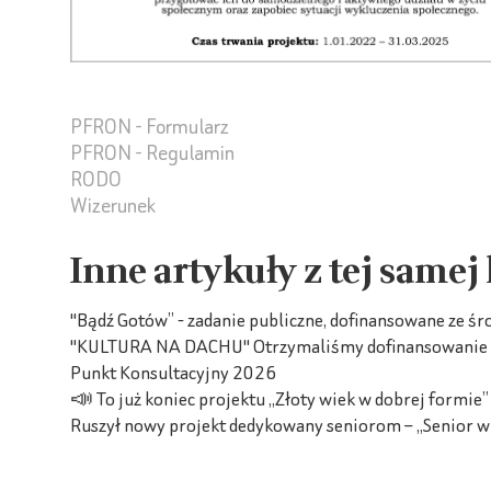
PFRON - Formularz
PFRON - Regulamin
RODO
Wizerunek
Inne artykuły z tej samej
"Bądź Gotów” - zadanie publiczne, dofinansowane ze ś
"KULTURA NA DACHU" Otrzymaliśmy dofinansowanie z M
Punkt Konsultacyjny 2026
📣 To już koniec projektu „Złoty wiek w dobrej formie
Ruszył nowy projekt dedykowany seniorom – „Senior w