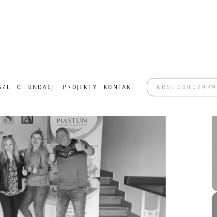
NSFORMACJA W ZABRZU
SZE
O FUNDACJI
PROJEKTY
KONTAKT
KRS: 0000292