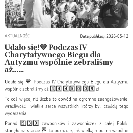
AKTUALNOŚCI
Data publikacji:
2026-05-12
Udało się!💙 Podczas IV
Charytatywnego Biegu dla
Autyzmu wspólnie zebraliśmy
aż......
Udało się!💙 Podczas IV Charytatywnego Biegu dla Autyzmu
wspólnie zebraliśmy aż 4️⃣4️⃣ 4️⃣5️⃣0️⃣,0️⃣9️⃣ zł!
To coś więcej niż liczba to dowód na ogromne zaangażowanie,
wrażliwość i wielkie serca wszystkich, którzy byli częścią tego
wydarzenia.
Ponad 5️⃣3️⃣0️⃣ zawodników i zawodniczek z całej Polski
stanęło na starcie 🏁 to pokazuje, jak wielką moc ma wspólne