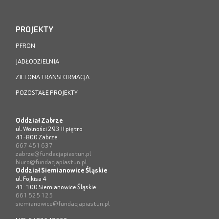
PROJEKTY
PFRON
JADŁODZIELNIA
ZIELONA TRANSFORMACJA
POZOSTAŁE PROJEKTY
Oddział Zabrze
ul. Wolności 293 II piętro
41-800 Zabrze
667 451 637
zabrze@fundacjapiastun.pl
biuro@fundacjapiastun.pl
Oddział Siemianowice Śląskie
ul. Fojkisa 4
41-100 Siemianowice Śląskie
661 525 125
siemianowice@fundacjapiastun.pl