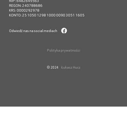
NIP: 6482649563
REGON: 240788686
KRS: 0000292978
KONTO: 25 1050 1298 1000 0090 3051 1605
Odwiedź nas na social mediach
Polityka prywatności
Łukasz Hucz
© 2024