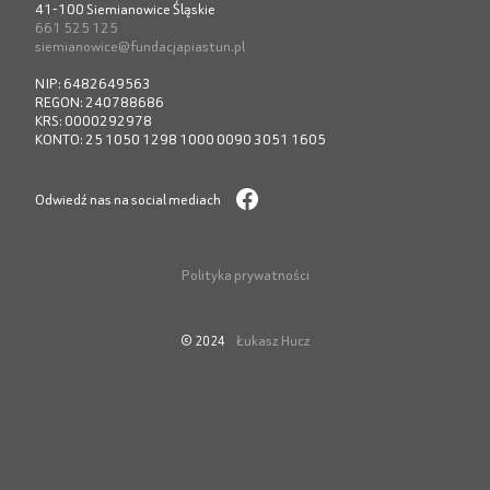
41-100 Siemianowice Śląskie
661 525 125
siemianowice@fundacjapiastun.pl
NIP: 6482649563
REGON: 240788686
KRS: 0000292978
KONTO: 25 1050 1298 1000 0090 3051 1605
Odwiedź nas na social mediach
Polityka prywatności
Łukasz Hucz
© 2024