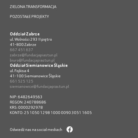
ZIELONA TRANSFORMACJA
POZOSTAŁE PROJEKTY
Oddział Zabrze
ul. Wolności 293 II piętro
41-800 Zabrze
667 451 637
zabrze@fundacjapiastun.pl
biuro@fundacjapiastun.pl
Oddział Siemianowice Śląskie
ul. Fojkisa 4
41-100 Siemianowice Śląskie
661 525 125
siemianowice@fundacjapiastun.pl
NIP: 6482649563
REGON: 240788686
KRS: 0000292978
KONTO: 25 1050 1298 1000 0090 3051 1605
Odwiedź nas na social mediach