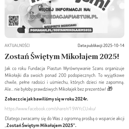
AKTUALNOŚCI
Data publikacji:
2025-10-14
Zostań Świętym Mikołajem 2025!
Jak co roku Fundacja Piastun Wyrównywanie Szans organizuje
Mikołajki dla swoich ponad 200 podopiecznych. To wyjątkowe
chwile, pełne radości i uśmiechu, których dzieci nie zapomną.
Ale… nie byłoby prawdziwych Mikołajek bez prezentów! 🎁
Zobaczcie jak bawiliśmy się w roku 2024r.
https://www.facebook.com/share/r/19WYcCUxku/
Dlatego zwracamy się do Was z ogromną prośbą o wsparcie akcji
„
Zostań Świętym Mikołajem 2025”.