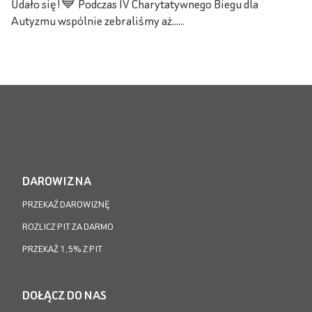
Udało się!💙 Podczas IV Charytatywnego Biegu dla
Autyzmu wspólnie zebraliśmy aż......
DAROWIZNA
PRZEKAŻ DAROWIZNĘ
ROZLICZ PIT ZA DARMO
PRZEKAŻ 1,5% Z PIT
DOŁĄCZ DO NAS