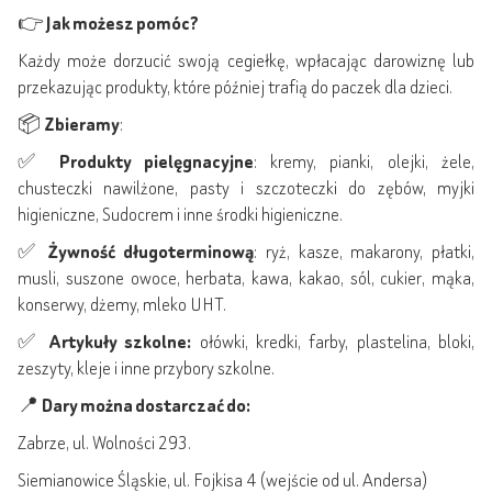
👉
Jak możesz pomóc?
Każdy może dorzucić swoją cegiełkę, wpłacając darowiznę lub
przekazując produkty, które później trafią do paczek dla dzieci.
📦
Zbieramy
:
✅
Produkty pielęgnacyjne
: kremy, pianki, olejki, żele,
chusteczki nawilżone, pasty i szczoteczki do zębów, myjki
higieniczne, Sudocrem i inne środki higieniczne.
✅
Żywność długoterminową
: ryż, kasze, makarony, płatki,
musli, suszone owoce, herbata, kawa, kakao, sól, cukier, mąka,
konserwy, dżemy, mleko UHT.
✅
Artykuły szkolne:
ołówki, kredki, farby, plastelina, bloki,
zeszyty, kleje i inne przybory szkolne.
📍
Dary można dostarczać do:
Zabrze, ul. Wolności 293.
Siemianowice Śląskie, ul. Fojkisa 4 (wejście od ul. Andersa)