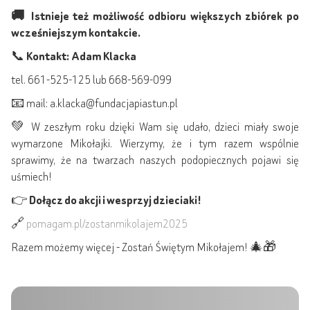
🚚 Istnieje też możliwość odbioru większych zbiórek po
wcześniejszym kontakcie.
📞
Kontakt: Adam Klacka
tel. 661-525-125 lub 668-569-099
📧 mail: a.klacka@fundacjapiastun.pl
💚 W zeszłym roku dzięki Wam się udało, dzieci miały swoje
wymarzone Mikołajki. Wierzymy, że i tym razem wspólnie
sprawimy, że na twarzach naszych podopiecznych pojawi się
uśmiech!
👉
Dołącz do akcji i wesprzyj dzieciaki!
🔗
pomagam.pl/zostanmikolajem2025
Razem możemy więcej - Zostań Świętym Mikołajem! 🎄🎁