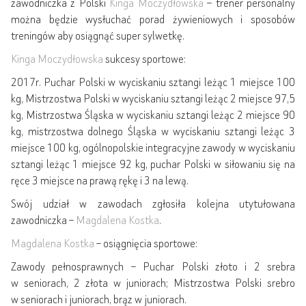
zawodniczka z Polski
Kinga Moczydłowska
– trener personalny
można będzie wysłuchać porad żywieniowych i sposobów
treningów aby osiągnąć super sylwetkę.
Kinga Moczydłowska
sukcesy sportowe:
2017r. Puchar Polski w wyciskaniu sztangi leżąc 1 miejsce 100
kg, Mistrzostwa Polski w wyciskaniu sztangi leżąc 2 miejsce 97,5
kg, Mistrzostwa Śląska w wyciskaniu sztangi leżąc 2 miejsce 90
kg, mistrzostwa dolnego Śląska w wyciskaniu sztangi leżąc 3
miejsce 100 kg, ogólnopolskie integracyjne zawody w wyciskaniu
sztangi leżąc 1 miejsce 92 kg, puchar Polski w siłowaniu się na
ręce 3 miejsce na prawą rękę i 3 na lewą.
Swój udział w zawodach zgłosiła kolejna utytułowana
zawodniczka –
Magdalena Kostka
.
Magdalena Kostka
– osiągnięcia sportowe:
Zawody pełnosprawnych – Puchar Polski złoto i 2 srebra
w seniorach, 2 złota w juniorach; Mistrzostwa Polski srebro
w seniorach i juniorach, brąz w juniorach.