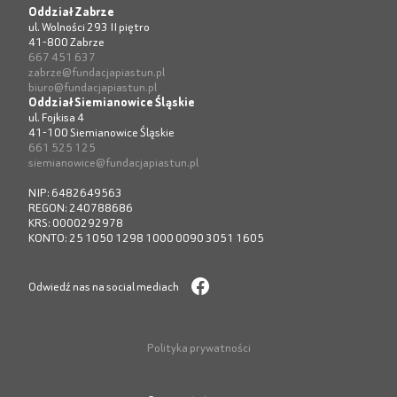
Oddział Zabrze
ul. Wolności 293 II piętro
41-800 Zabrze
667 451 637
zabrze@fundacjapiastun.pl
biuro@fundacjapiastun.pl
Oddział Siemianowice Śląskie
ul. Fojkisa 4
41-100 Siemianowice Śląskie
661 525 125
siemianowice@fundacjapiastun.pl
NIP: 6482649563
REGON: 240788686
KRS: 0000292978
KONTO: 25 1050 1298 1000 0090 3051 1605
Odwiedź nas na social mediach
Polityka prywatności