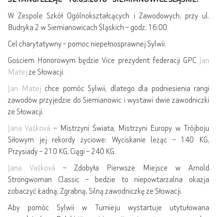
W Zespole Szkół Ogólnokształcących i Zawodowych, przy ul.
Budryka 2 w Siemianowicach Śląskich – godz. 16:00.
Cel charytatywny – pomoc niepełnosprawnej Sylwii.
Gościem Honorowym będzie Vice prezydent federacji GPC
Jan
Matej
ze Słowacji.
Jan Matej
chce pomóc Sylwii, dlatego dla podniesienia rangi
zawodów przyjedzie do Siemianowic i wystawi dwie zawodniczki
ze Słowacji.
Jana Vašková
– Mistrzyni Świata, Mistrzyni Europy w Trójboju
Siłowym jej rekordy życiowe: Wyciskanie leżąc – 140 KG,
Przysiady – 210 KG, Ciągi – 240 KG.
Jana Vašková
– Zdobyła Pierwsze Miejsce w Arnold
Strongwoman Classic – bedzie to niepowtarzalna okazja
zobaczyć Ładną, Zgrabną, Silną zawodniczkę ze Słowacji.
Aby pomóc Sylwii w Turnieju wystartuje utytułowana