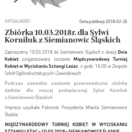
AKTUALNOŚCI
Data publikacji:
2018-02-26
Zbiórka 10.03.2018r. dla Sylwi
Korniluk z Siemianowic Śląskich
Zapraszamy 10.03.2018 do Siemianowic Śląskich z okazji
Dnia
Kobiet
zorganizowany zostanie
Międzynarodowy Turniej
Kobiet w Wyciskaniu Sztangi Leżac
, o godz. 16.00 w Zespole
Szkół Ogólnokształcących i Zawodowych
Podczas zawodów zostanie przerowadzona zbiórka
datków dla naszej podopiecznej Sylwi Korniluk
z Siemianowic Ślaskich
Impreza uzyskała Patronat Prezydenta Miasta Siemianowice
Ślaskie
MIĘDZYNARODOWY TURNIEJ KOBIET W WYCISKANIU
SZTANGI LEŻĄC – 10.03.2018 – SIEMIANOWICE ŚLĄSKIE.