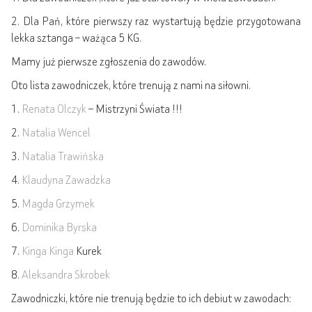
2. Dla Pań, które pierwszy raz wystartują będzie przygotowana
lekka sztanga – ważąca 5 KG.
Mamy już pierwsze zgłoszenia do zawodów.
Oto lista zawodniczek, które trenują z nami na siłowni.
1.
Renata Olczyk
– Mistrzyni Świata !!!
2.
Natalia Wencel
3.
Natalia Trawińska
4.
Klaudyna Zawadzka
5.
Magda Grzymek
6.
Dominika Byrska
7.
Kinga Kinga
Kurek
8.
Aleksandra Skrobek
Zawodniczki, które nie trenują będzie to ich debiut w zawodach: