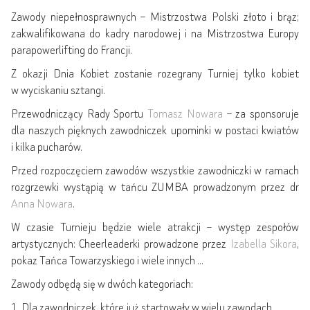
Zawody niepełnosprawnych – Mistrzostwa Polski złoto i brąz;
zakwalifikowana do kadry narodowej i na Mistrzostwa Europy
parapowerlifting do Francji.
Z okazji Dnia Kobiet zostanie rozegrany Turniej tylko kobiet
w wyciskaniu sztangi.
Przewodniczący Rady Sportu
Tomasz Nowara
– za sponsoruje
dla naszych pięknych zawodniczek upominki w postaci kwiatów
i kilka pucharów.
Przed rozpoczęciem zawodów wszystkie zawodniczki w ramach
rozgrzewki wystąpią w tańcu ZUMBA prowadzonym przez dr
Anna Nowara
.
W czasie Turnieju będzie wiele atrakcji – występ zespołów
artystycznych: Cheerleaderki prowadzone przez
Izabella Sikora
,
pokaz Tańca Towarzyskiego i wiele innych …
Zawody odbędą się w dwóch kategoriach:
1. Dla zawodniczek ,które już startowały w wielu zawodach.