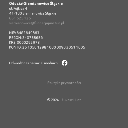
Oddział Siemianowice Śląskie
ul. Fojkisa 4
41-100 Siemianowice Śląskie
661 525 125
siemianowice@fundacjapiastun.pl
NIP: 6482649563
REGON: 240788686
KRS: 0000292978
KONTO: 25 1050 1298 1000 0090 3051 1605
Odwiedź nas na social mediach
Polityka prywatności
Łukasz Hucz
© 2024