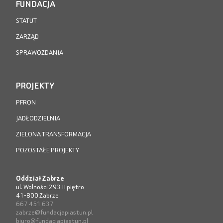
FUNDACJA
STATUT
ZARZĄD
SPRAWOZDANIA
PROJEKTY
PFRON
JADŁODZIELNIA
ZIELONA TRANSFORMACJA
POZOSTAŁE PROJEKTY
Oddział Zabrze
ul. Wolności 293 II piętro
41-800 Zabrze
667 451 637
zabrze@fundacjapiastun.pl
biuro@fundacjapiastun.pl