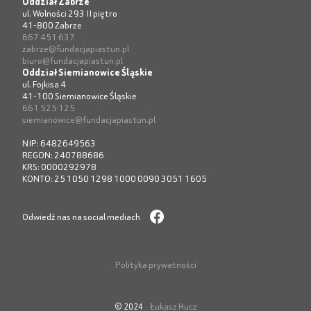
Oddział Zabrze
ul. Wolności 293 II piętro
41-800 Zabrze
667 451 637
zabrze@fundacjapiastun.pl
biuro@fundacjapiastun.pl
Oddział Siemianowice Śląskie
ul. Fojkisa 4
41-100 Siemianowice Śląskie
661 525 125
siemianowice@fundacjapiastun.pl
NIP: 6482649563
REGON: 240788686
KRS: 0000292978
KONTO: 25 1050 1298 1000 0090 3051 1605
Odwiedź nas na social mediach
Polityka prywatności
Łukasz Hucz
© 2024