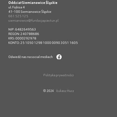
Oddział Siemianowice Śląskie
ul. Fojkisa 4
41-100 Siemianowice Śląskie
661 525 125
siemianowice@fundacjapiastun.pl
NIP: 6482649563
REGON: 240788686
KRS: 0000292978
KONTO: 25 1050 1298 1000 0090 3051 1605
Odwiedź nas na social mediach
Polityka prywatności
Łukasz Hucz
© 2024