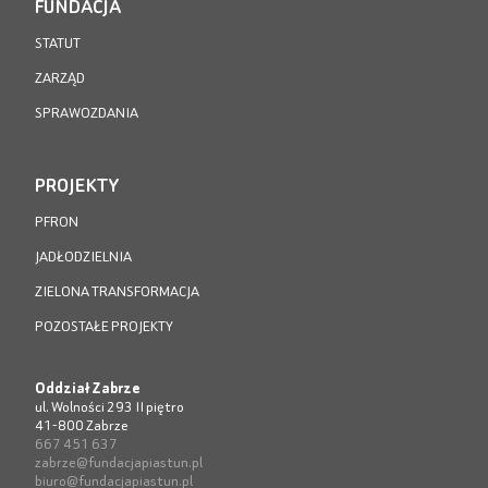
FUNDACJA
STATUT
ZARZĄD
SPRAWOZDANIA
PROJEKTY
PFRON
JADŁODZIELNIA
ZIELONA TRANSFORMACJA
POZOSTAŁE PROJEKTY
Oddział Zabrze
ul. Wolności 293 II piętro
41-800 Zabrze
667 451 637
zabrze@fundacjapiastun.pl
biuro@fundacjapiastun.pl