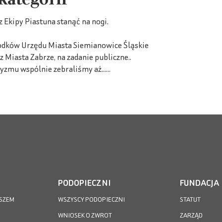
Ekipy Piastuna stanąć na nogi.
rodków Urzędu Miasta Siemianowice Śląskie
iasta Zabrze, na zadanie publiczne..
zmu wspólnie zebraliśmy aż......
PODOPIECZNI
FUNDACJA
SZEM
WSZYSCY PODOPIECZNI
STATUT
WNIOSEK O ZWROT
ZARZĄD