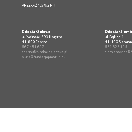
PRZEKAŻ 1,5% Z PIT
Oddział Zabrze
Oddział Siemi
ul. Wolności 293 II piętro
ul. Fojkisa 4
41-800 Zabrze
41-100 Siemian
667 451 637
661 525 125
zabrze@fundacjapiastun.pl
siemianowice@f
biuro@fundacjapiastun.pl