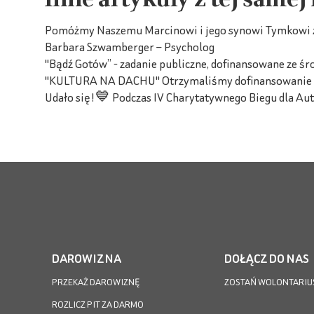
Pomóżmy Naszemu Marcinowi i jego synowi Tymkowi z 
Barbara Szwamberger – Psycholog
"Bądź Gotów” - zadanie publiczne, dofinansowane ze ś
"KULTURA NA DACHU" Otrzymaliśmy dofinansowanie z M
Udało się!💙 Podczas IV Charytatywnego Biegu dla Auty
DAROWIZNA
DOŁĄCZ DO NAS
PRZEKAŻ DAROWIZNĘ
ZOSTAŃ WOLONTARIU
ROZLICZ PIT ZA DARMO