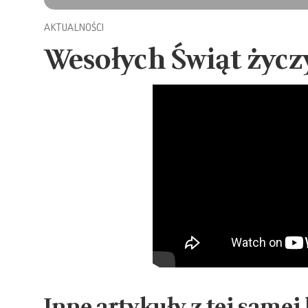
AKTUALNOŚCI
Wesołych Świąt życz
Inne artykuły z tej samej