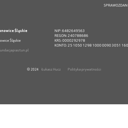
SPRAWOZDAN
anowice Śląskie
NIP: 6482649563
REGON: 240788686
owice Śląskie
KRS: 0000292978
KONTO: 25 1050 1298 1000 0090 3051 16
undacjapiastun.pl
Łukasz Hucz
Polityka prywatności
© 2024