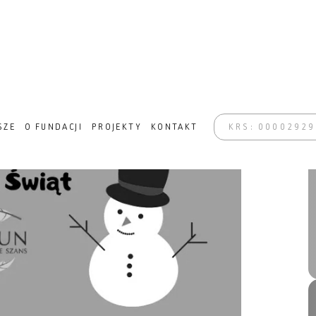
NSFORMACJA W ZABRZU
SZE
O FUNDACJI
PROJEKTY
KONTAKT
KRS: 0000292