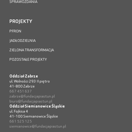
SPRAWOZDANIA
PROJEKTY
PFRON
JADŁODZIELNIA
ZIELONA TRANSFORMACJA
POZOSTAŁE PROJEKTY
Oddział Zabrze
ul. Wolności 293 II piętro
41-800 Zabrze
667 451 637
zabrze@fundacjapiastun.pl
biuro@fundacjapiastun.pl
Oddział Siemianowice Śląskie
ul. Fojkisa 4
41-100 Siemianowice Śląskie
661 525 125
siemianowice@fundacjapiastun.pl