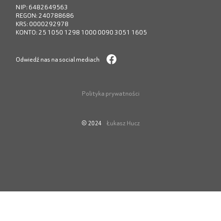
NIP: 6482649563
REGON: 240788686
KRS: 0000292978
KONTO: 25 1050 1298 1000 0090 3051 1605
Odwiedź nas na social mediach
Polityka prywatności
Łukasz Hucz
© 2024