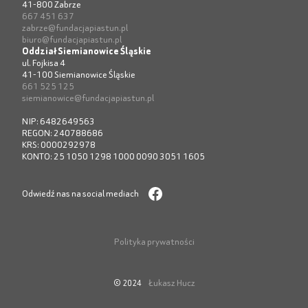
41-800 Zabrze
667 451 637
zabrze@fundacjapiastun.pl
biuro@fundacjapiastun.pl
Oddział Siemianowice Śląskie
ul. Fojkisa 4
41-100 Siemianowice Śląskie
661 525 125
siemianowice@fundacjapiastun.pl
NIP: 6482649563
REGON: 240788686
KRS: 0000292978
KONTO: 25 1050 1298 1000 0090 3051 1605
Odwiedź nas na social mediach
Polityka prywatności
Łukasz Hucz
© 2024