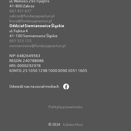
ul. Wolności 293 II piętro
41-800 Zabrze
667 451 637
zabrze@fundacjapiastun.pl
biuro@fundacjapiastun.pl
Oddział Siemianowice Śląskie
ul. Fojkisa 4
41-100 Siemianowice Śląskie
661 525 125
siemianowice@fundacjapiastun.pl
NIP: 6482649563
REGON: 240788686
KRS: 0000292978
KONTO: 25 1050 1298 1000 0090 3051 1605
Odwiedź nas na social mediach
Polityka prywatności
Łukasz Hucz
© 2024