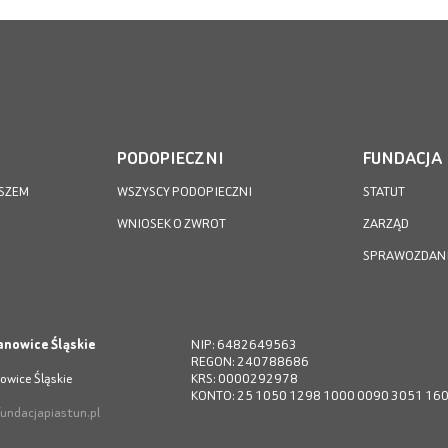
PODOPIECZNI
FUNDACJA
SZEM
WSZYSCY PODOPIECZNI
STATUT
WNIOSEK O ZWROT
ZARZĄD
SPRAWOZDAN
anowice Śląskie
NIP: 6482649563
REGON: 240788686
owice Śląskie
KRS: 0000292978
KONTO: 25 1050 1298 1000 0090 3051 16
undacjapiastun.pl