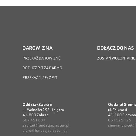
DAROWIZNA
DOŁĄCZ DO NAS
PRZEKAŻ DAROWIZNĘ
ZOSTAŃ WOLONTARIU
ROZLICZ PIT ZA DARMO
PRZEKAŻ 1,5% Z PIT
Oddział Zabrze
Oddział Siemi
ul. Wolności 293 II piętro
ul. Fojkisa 4
41-800 Zabrze
41-100 Siemian
667 451 637
661 525 125
zabrze@fundacjapiastun.pl
siemianowice@f
biuro@fundacjapiastun.pl