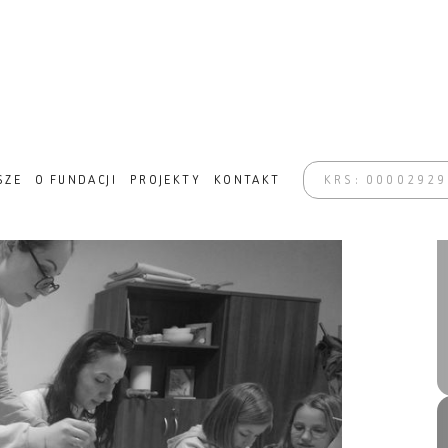
NSFORMACJA W ZABRZU
SZE
O FUNDACJI
PROJEKTY
KONTAKT
KRS: 0000292