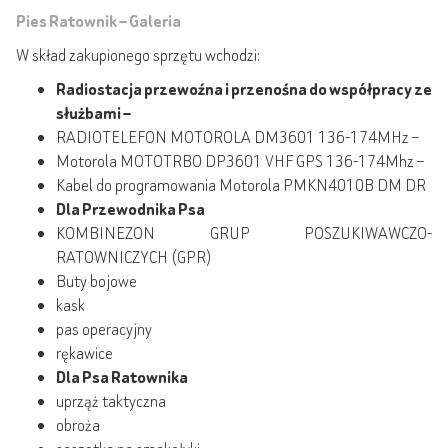
Pies Ratownik – Galeria
W skład zakupionego sprzętu wchodzi:
Radiostacja przewoźna i przenośna do współpracy ze
służbami –
RADIOTELEFON MOTOROLA DM3601 136-174MHz –
Motorola MOTOTRBO DP3601 VHF GPS 136-174Mhz –
Kabel do programowania Motorola PMKN4010B DM DR
Dla Przewodnika Psa
KOMBINEZON GRUP POSZUKIWAWCZO-
RATOWNICZYCH (GPR)
Buty bojowe
kask
pas operacyjny
rękawice
Dla Psa Ratownika
uprząż taktyczna
obroża