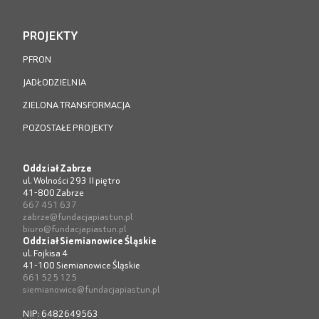
PROJEKTY
PFRON
JADŁODZIELNIA
ZIELONA TRANSFORMACJA
POZOSTAŁE PROJEKTY
Oddział Zabrze
ul. Wolności 293 II piętro
41-800 Zabrze
667 451 637
zabrze@fundacjapiastun.pl
biuro@fundacjapiastun.pl
Oddział Siemianowice Śląskie
ul. Fojkisa 4
41-100 Siemianowice Śląskie
661 525 125
siemianowice@fundacjapiastun.pl
NIP: 6482649563