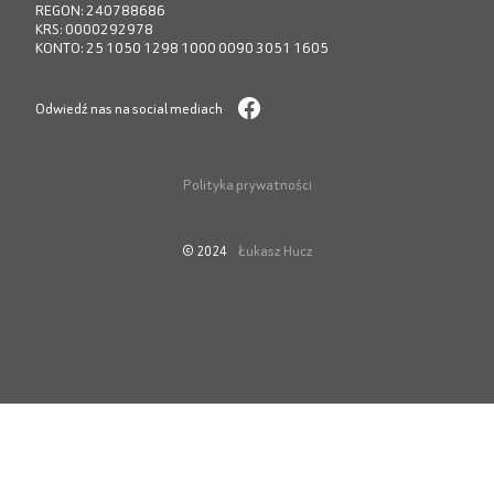
REGON: 240788686
KRS: 0000292978
KONTO: 25 1050 1298 1000 0090 3051 1605
Odwiedź nas na social mediach
Polityka prywatności
Łukasz Hucz
© 2024