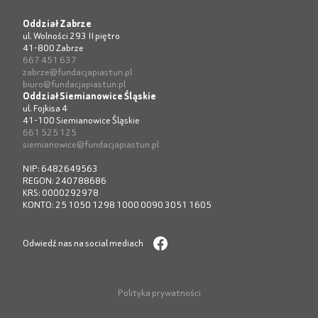
Oddział Zabrze
ul. Wolności 293 II piętro
41-800 Zabrze
667 451 637
zabrze@fundacjapiastun.pl
biuro@fundacjapiastun.pl
Oddział Siemianowice Śląskie
ul. Fojkisa 4
41-100 Siemianowice Śląskie
661 525 125
siemianowice@fundacjapiastun.pl
NIP: 6482649563
REGON: 240788686
KRS: 0000292978
KONTO: 25 1050 1298 1000 0090 3051 1605
Odwiedź nas na social mediach
Polityka prywatności