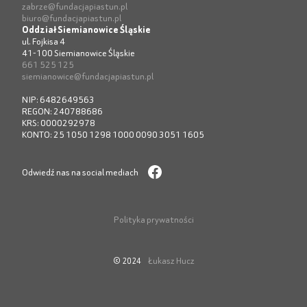
zabrze@fundacjapiastun.pl
biuro@fundacjapiastun.pl
Oddział Siemianowice Śląskie
ul. Fojkisa 4
41-100 Siemianowice Śląskie
661 525 125
siemianowice@fundacjapiastun.pl
NIP: 6482649563
REGON: 240788686
KRS: 0000292978
KONTO: 25 1050 1298 1000 0090 3051 1605
Odwiedź nas na social mediach
Polityka prywatności
Łukasz Hucz
© 2024