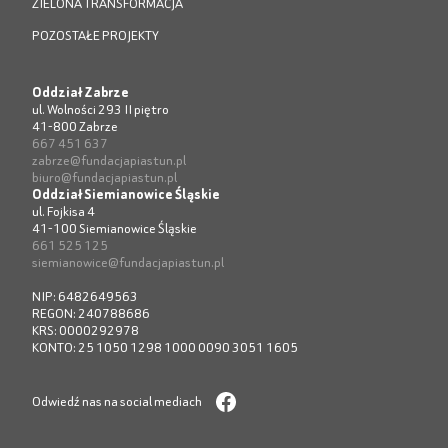
ZIELONA TRANSFORMACJA
POZOSTAŁE PROJEKTY
Oddział Zabrze
ul. Wolności 293 II piętro
41-800 Zabrze
667 451 637
zabrze@fundacjapiastun.pl
biuro@fundacjapiastun.pl
Oddział Siemianowice Śląskie
ul. Fojkisa 4
41-100 Siemianowice Śląskie
661 525 125
siemianowice@fundacjapiastun.pl
NIP: 6482649563
REGON: 240788686
KRS: 0000292978
KONTO: 25 1050 1298 1000 0090 3051 1605
Odwiedź nas na social mediach