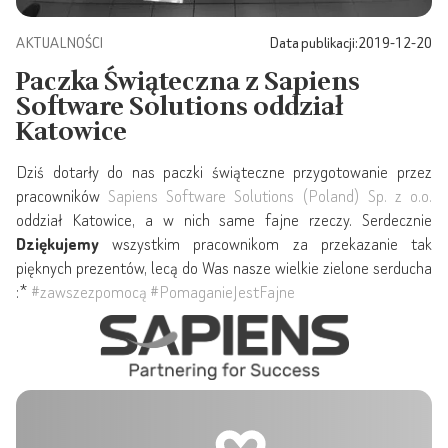
AKTUALNOŚCI
Data publikacji:
2019-12-20
Paczka Świąteczna z Sapiens
Software Solutions oddział
Katowice
Dziś dotarły do nas paczki świąteczne przygotowanie przez
pracowników
Sapiens Software Solutions (Poland) Sp. z o.o.
oddział Katowice, a w nich same fajne rzeczy. Serdecznie
Dziękujemy
wszystkim pracownikom za przekazanie tak
pięknych prezentów, lecą do Was nasze wielkie zielone serducha
:*
#zawszezpomocą
#PomaganieJestFajne