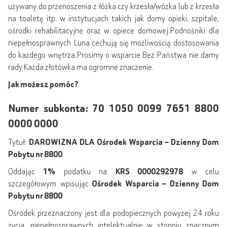
używany do przenoszenia z łóżka czy krzesła/wózka lub z krzesła
na toaletę itp. w instytucjach takich jak domy opieki, szpitale,
ośrodki rehabilitacyjne oraz w opiece domowej.Podnośniki dla
niepełnosprawnych Luna cechują się możliwością dostosowania
do każdego wnętrza.Prosimy o wsparcie.Bez Państwa nie damy
rady.Każda złotówka ma ogromne znaczenie.
Jak możesz pomóc?
Numer subkonta: 70 1050 0099 7651 8800
0000 0000
Tytuł:
DAROWIZNA DLA Ośrodek Wsparcia – Dzienny Dom
Pobytu nr 8800
Oddając
1%
podatku na
KRS 0000292978
w celu
szczegółowym wpisując
Ośrodek Wsparcia – Dzienny Dom
Pobytu nr 8800
Ośrodek przeznaczony jest dla podopiecznych powyżej 24 roku
życia, niepełnosprawnych intelektualnie w stopniu znacznym