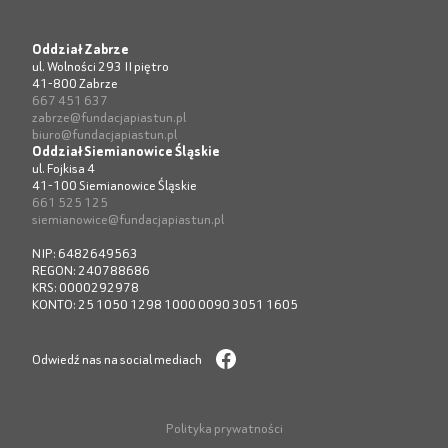
Oddział Zabrze
ul. Wolności 293 II piętro
41-800 Zabrze
667 451 637
zabrze@fundacjapiastun.pl
biuro@fundacjapiastun.pl
Oddział Siemianowice Śląskie
ul. Fojkisa 4
41-100 Siemianowice Śląskie
661 525 125
siemianowice@fundacjapiastun.pl
NIP: 6482649563
REGON: 240788686
KRS: 0000292978
KONTO: 25 1050 1298 1000 0090 3051 1605
Odwiedź nas na social mediach
Polityka prywatności