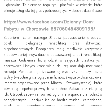
i głębokim. To pierwsza tego typu placówka w mieście, która
oferuje usługi dla tej grupy potrzebujących – obecnie dla 38 osób
https://www.facebook.com/Dzienny-Dom-
Pobytu-w-Chorzowie-887060464809198/
Zadaniem i celem naszego Ośrodka jest zapewnienie pobytu,
opieki i pielęgnacji, rehabilitacji oraz aktywizacji
niepełnosprawnych. Podopieczni mają możliwość korzystania
z odpowiedniej, indywidualnie dopasowanej terapii, rehabilitacji,
masażu. Codziennie biorą udział w zajęciach plastycznych,
sportowych i innych, które wiele ich uczą oraz dają możliwość
rozwoju. Ponadto organizowane są wycieczki, imprezy i czas
wolny (wspólne grille, oglądanie filmów, święta okolicznościowe,
imprezy organizowane przez Miasto i Stowarzyszenie), które
otwierają niepełnosprawnych na społeczeństwo oraz integrują
ich. Ośrodek zapewnia również ogromne wsparcie dla rodziców
podopiecznych – odciąża ich od bardzo trudnej, całodziennej
opieki nad niepełnosprawnym, zapewnia też wsparcie