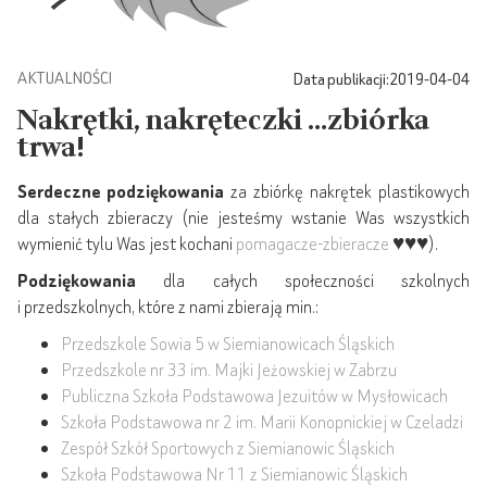
AKTUALNOŚCI
Data publikacji:
2019-04-04
Nakrętki, nakręteczki …zbiórka
trwa!
Serdeczne podziękowania
za zbiórkę nakrętek plastikowych
dla stałych zbieraczy (nie jesteśmy wstanie Was wszystkich
wymienić tylu Was jest kochani
pomagacze-zbieracze
♥♥♥).
Podziękowania
dla całych społeczności szkolnych
i przedszkolnych, które z nami zbierają min.:
Przedszkole Sowia 5 w Siemianowicach Śląskich
Przedszkole nr 33 im. Majki Jeżowskiej w Zabrzu
Publiczna Szkoła Podstawowa Jezuitów w Mysłowicach
Szkoła Podstawowa nr 2 im. Marii Konopnickiej w Czeladzi
Zespół Szkół Sportowych z Siemianowic Śląskich
Szkoła Podstawowa Nr 11 z Siemianowic Śląskich