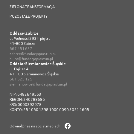
ZIELONA TRANSFORMACJA
POZOSTAŁE PROJEKTY
Oddział Zabrze
ul. Wolności 293 II piętro
41-800 Zabrze
667 451 637
zabrze@fundacjapiastun.pl
biuro@fundacjapiastun.pl
Oddział Siemianowice Śląskie
ul. Fojkisa 4
41-100 Siemianowice Śląskie
661 525 125
siemianowice@fundacjapiastun.pl
NIP: 6482649563
REGON: 240788686
KRS: 0000292978
KONTO: 25 1050 1298 1000 0090 3051 1605
Odwiedź nas na social mediach