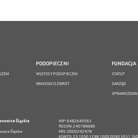
PODOPIECZNI
FUNDACJA
SZEM
WSZYSCY PODOPIECZNI
STATUT
WNIOSEK O ZWROT
ZARZĄD
SPRAWOZDAN
anowice Śląskie
NIP: 6482649563
REGON: 240788686
owice Śląskie
KRS: 0000292978
KONTO: 25 1050 1298 1000 0090 3051 16