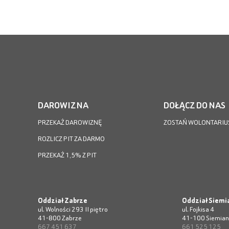
DAROWIZNA
DOŁĄCZ DO NAS
PRZEKAŻ DAROWIZNĘ
ZOSTAŃ WOLONTARIU
ROZLICZ PIT ZA DARMO
PRZEKAŻ 1,5% Z PIT
Oddział Zabrze
Oddział Siemi
ul. Wolności 293 II piętro
ul. Fojkisa 4
41-800 Zabrze
41-100 Siemian
667 451 637
661 525 125