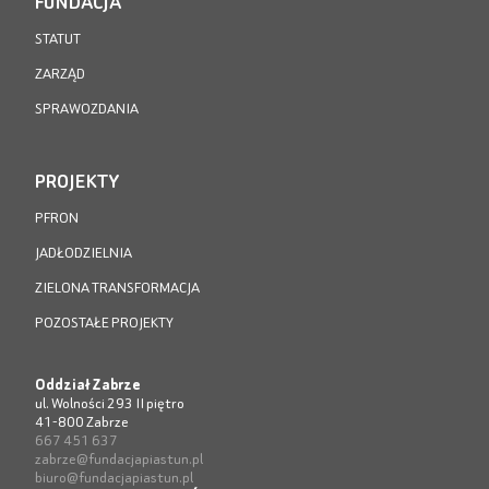
FUNDACJA
STATUT
ZARZĄD
SPRAWOZDANIA
PROJEKTY
PFRON
JADŁODZIELNIA
ZIELONA TRANSFORMACJA
POZOSTAŁE PROJEKTY
Oddział Zabrze
ul. Wolności 293 II piętro
41-800 Zabrze
667 451 637
zabrze@fundacjapiastun.pl
biuro@fundacjapiastun.pl