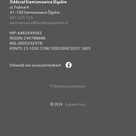
Oddział Siemianowice Śląskie
ul. Fojkisa 4
41-100 Siemianowice Śląskie
661 525 125
siemianowice@fundacjapiastun.pl
NIP: 6482649563
REGON: 240788686
KRS: 0000292978
KONTO: 25 1050 1298 1000 0090 3051 1605
Odwiedź nas na social mediach
Polityka prywatności
Łukasz Hucz
© 2024