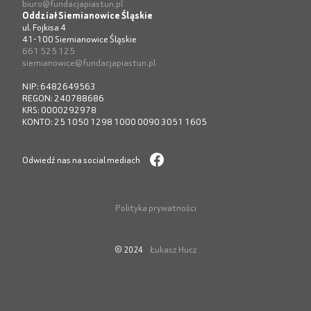
biuro@fundacjapiastun.pl
Oddział Siemianowice Śląskie
ul. Fojkisa 4
41-100 Siemianowice Śląskie
661 525 125
siemianowice@fundacjapiastun.pl
NIP: 6482649563
REGON: 240788686
KRS: 0000292978
KONTO: 25 1050 1298 1000 0090 3051 1605
Odwiedź nas na social mediach
Polityka prywatności
Łukasz Hucz
© 2024