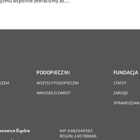
zmu wspólnie zebraliśmy aż......
PODOPIECZNI
FUNDACJA
SZEM
WSZYSCY PODOPIECZNI
STATUT
WNIOSEK O ZWROT
ZARZĄD
SPRAWOZDAN
anowice Śląskie
NIP: 6482649563
REGON: 240788686