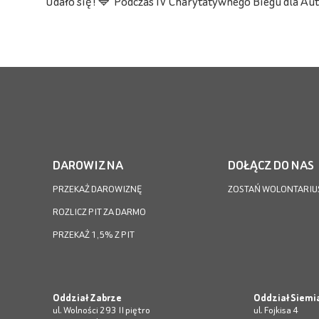
Udało się!💙 Podczas IV Charytatywnego Biegu dla Auty
DAROWIZNA
DOŁĄCZ DO NAS
PRZEKAŻ DAROWIZNĘ
ZOSTAŃ WOLONTARIU
ROZLICZ PIT ZA DARMO
PRZEKAŻ 1,5% Z PIT
Oddział Zabrze
Oddział Siemi
ul. Wolności 293 II piętro
ul. Fojkisa 4