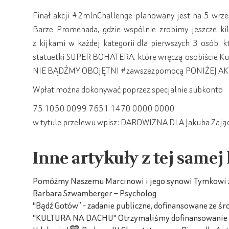
Finał akcji #2mlnChallenge planowany jest na 5 wrze
Barze Promenada, gdzie wspólnie zrobimy jeszcze kil
z kijkami w każdej kategorii dla pierwszych 3 osób, 
statuetki SUPER BOHATERA. które wręczą osobiście
NIE BĄDŹMY OBOJĘTNI #zawszezpomocą PONIŻEJ AK
Wpłat można dokonywać poprzez specjalnie subkonto
75 1050 0099 7651 1470 0000 0000
w tytule przelewu wpisz: DAROWIZNA DLA Jakuba Zają
Inne artykuły z tej samej
Pomóżmy Naszemu Marcinowi i jego synowi Tymkowi z 
Barbara Szwamberger – Psycholog
"Bądź Gotów” - zadanie publiczne, dofinansowane ze ś
"KULTURA NA DACHU" Otrzymaliśmy dofinansowanie z M