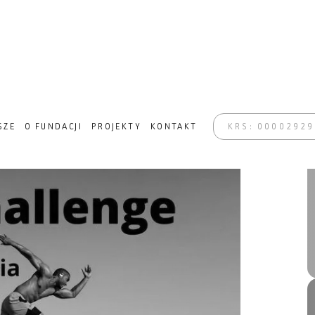
NSFORMACJA W ZABRZU
SZE
O FUNDACJI
PROJEKTY
KONTAKT
KRS: 0000292