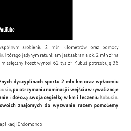
 wspólnym zrobieniu 2 mln kilometrów oraz pomocy
ia
, którego jedynym ratunkiem jest zebranie ok. 2 mln zł na
 miesięczny koszt wynosi 62 tys zł. Kubuś potrzebuję 36
żnych dyscyplinach sportu 2 mln km oraz wpłaceniu
busia
, po otrzymaniu nominacji i wejściu w rywalizacje
ie i dołożą swoja cegiełkę w km i leczeniu
Kubusia
.
Ś swoich znajomych do wyzwania razem pomożemy
 aplikacji Endomondo