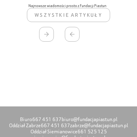
Najnowsze wiadomości prosto z Fundacji Piastun
WSZYSTKIE ARTYKUŁY
Biuro
667 451 637
biuro@fundacjapiastun.pl
Oddział Zabrze
667 451 637
zabrze@fundacjapiastun.pl
Oddział Siemianowice
661 525 125