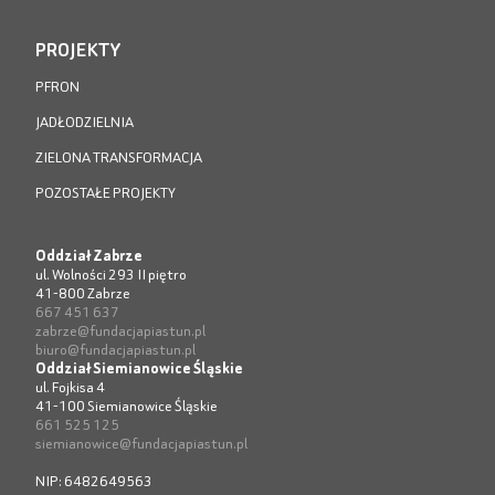
PROJEKTY
PFRON
JADŁODZIELNIA
ZIELONA TRANSFORMACJA
POZOSTAŁE PROJEKTY
Oddział Zabrze
ul. Wolności 293 II piętro
41-800 Zabrze
667 451 637
zabrze@fundacjapiastun.pl
biuro@fundacjapiastun.pl
Oddział Siemianowice Śląskie
ul. Fojkisa 4
41-100 Siemianowice Śląskie
661 525 125
siemianowice@fundacjapiastun.pl
NIP: 6482649563