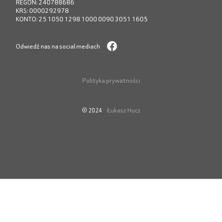
REGON: 240788686
KRS: 0000292978
KONTO: 25 1050 1298 1000 0090 3051 1605
Odwiedź nas na social mediach
Polityka prywatności
Łukasz Hucz
© 2024