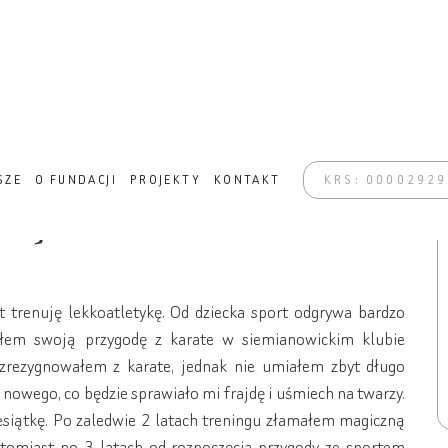
NSFORMACJA W ZABRZU
SZE
O FUNDACJI
PROJEKTY
KONTAKT
KRS: 0000292
iamy marzenia
 trenuję lekkoatletykę. Od dziecka sport odgrywa bardzo
łem swoją przygodę z karate w siemianowickim klubie
zrezygnowałem z karate, jednak nie umiałem zbyt długo
 nowego, co będzie sprawiało mi frajdę i uśmiech na twarzy.
esiątkę. Po zaledwie 2 latach treningu złamałem magiczną
tomiast po 3 latach od rozpoczęcia przygody ze sportem