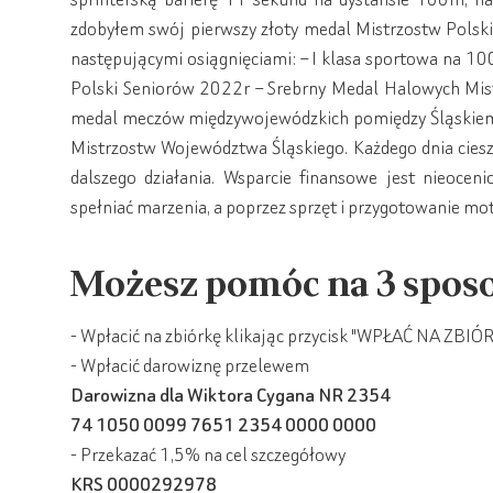
zdobyłem swój pierwszy złoty medal Mistrzostw Polski.
następującymi osiągnięciami: – I klasa sportowa na 1
Polski Seniorów 2022r – Srebrny Medal Halowych Mis
medal meczów międzywojewódzkich pomiędzy Śląskiem, 
Mistrzostw Województwa Śląskiego. Każdego dnia ciesz
dalszego działania. Wsparcie finansowe jest nieoceni
spełniać marzenia, a poprzez sprzęt i przygotowanie mo
Możesz pomóc na 3 spos
- Wpłacić na zbiórkę klikając przycisk "WPŁAĆ NA ZBIÓ
- Wpłacić darowiznę przelewem
Darowizna dla Wiktora Cygana NR 2354
74 1050 0099 7651 2354 0000 0000
- Przekazać 1,5% na cel szczegółowy
KRS 0000292978