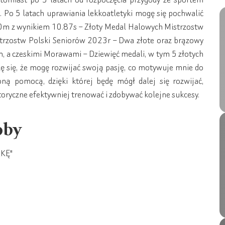
 Po 5 latach uprawiania lekkoatletyki mogę się pochwalić
00m z wynikiem 10.87s – Złoty Medal Halowych Mistrzostw
trzostw Polski Seniorów 2023r – Dwa złote oraz brązowy
a czeskimi Morawami – Dziewięć medali, w tym 5 złotych
ę się, że mogę rozwijać swoją pasję, co motywuje mnie do
oną pomocą, dzięki której będę mógł dalej się rozwijać,
toryczne efektywniej trenować i zdobywać kolejne sukcesy.
oby
RKĘ"