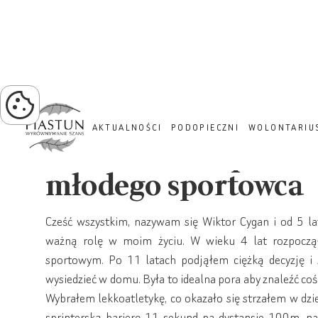
PROJEKT ZIELONA TRA
AKTUALNOŚCI
PODOPIECZNI
WOLONTARIU
Zbiórka dla: Spełn
młodego sportowca
Cześć wszystkim, nazywam się Wiktor Cygan i od 5 lat
ważną rolę w moim życiu. W wieku 4 lat rozpoczą
sportowym. Po 11 latach podjąłem ciężką decyzję i 
wysiedzieć w domu. Była to idealna pora aby znaleźć coś
Wybrałem lekkoatletykę, co okazało się strzałem w dzi
sprinterską barierę 11 sekund na dystansie 100m, na