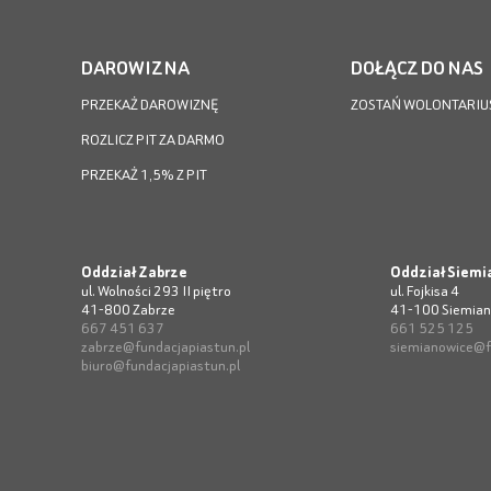
DAROWIZNA
DOŁĄCZ DO NAS
PRZEKAŻ DAROWIZNĘ
ZOSTAŃ WOLONTARIU
ROZLICZ PIT ZA DARMO
PRZEKAŻ 1,5% Z PIT
Oddział Zabrze
Oddział Siemi
ul. Wolności 293 II piętro
ul. Fojkisa 4
41-800 Zabrze
41-100 Siemian
667 451 637
661 525 125
zabrze@fundacjapiastun.pl
siemianowice@f
biuro@fundacjapiastun.pl