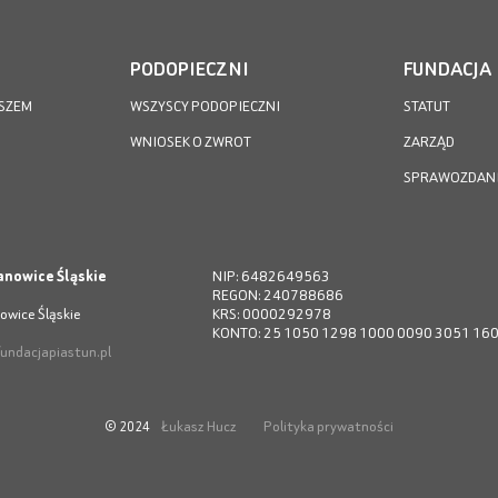
PODOPIECZNI
FUNDACJA
SZEM
WSZYSCY PODOPIECZNI
STATUT
WNIOSEK O ZWROT
ZARZĄD
SPRAWOZDAN
anowice Śląskie
NIP: 6482649563
REGON: 240788686
owice Śląskie
KRS: 0000292978
KONTO: 25 1050 1298 1000 0090 3051 16
undacjapiastun.pl
Łukasz Hucz
Polityka prywatności
© 2024