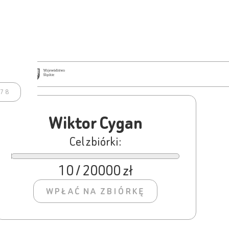
978
Wiktor Cygan
Cel zbiórki:
10 / 20000 zł
WPŁAĆ NA ZBIÓRKĘ