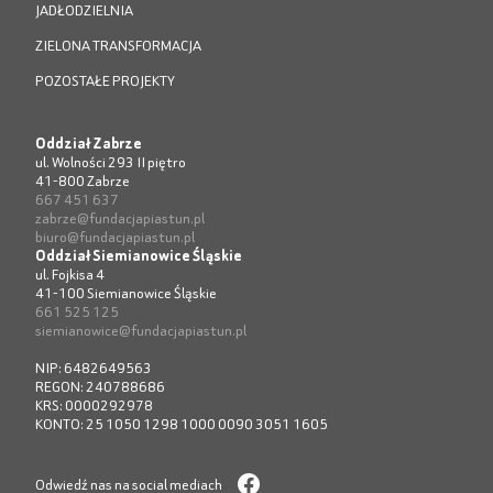
JADŁODZIELNIA
ZIELONA TRANSFORMACJA
POZOSTAŁE PROJEKTY
Oddział Zabrze
ul. Wolności 293 II piętro
41-800 Zabrze
667 451 637
zabrze@fundacjapiastun.pl
biuro@fundacjapiastun.pl
Oddział Siemianowice Śląskie
ul. Fojkisa 4
41-100 Siemianowice Śląskie
661 525 125
siemianowice@fundacjapiastun.pl
NIP: 6482649563
REGON: 240788686
KRS: 0000292978
KONTO: 25 1050 1298 1000 0090 3051 1605
Odwiedź nas na social mediach