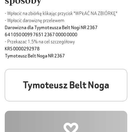
sposoby
- Wpłacić na zbiórkę klikając przycisk "WPŁAĆ NA ZBIÓRKĘ"
- Wpłacić darowiznę przelewem
Darowizna dla Tyymoteusza Belt Nogi NR 2367
64 1050 0099 7651 2367 0000 0000
- Przekazać 1,5% na cel szczegółowy
KRS 0000292978
Tymoteusz Belt Noga NR 2367
Tymoteusz Belt Noga