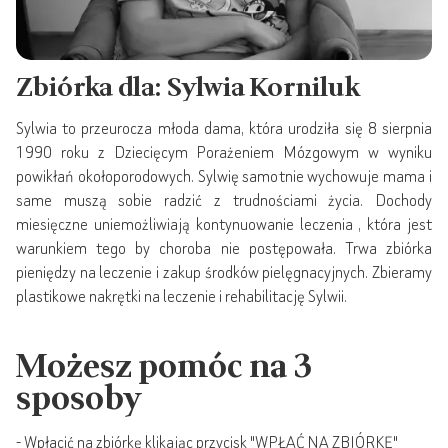
Zbiórka dla: Sylwia Korniluk
Sylwia to przeurocza młoda dama, która urodziła się 8 sierpnia
1990 roku z Dziecięcym Porażeniem Mózgowym w wyniku
powikłań okołoporodowych. Sylwię samotnie wychowuje mama i
same muszą sobie radzić z trudnościami życia. Dochody
miesięczne uniemożliwiają kontynuowanie leczenia , która jest
warunkiem tego by choroba nie postępowała. Trwa zbiórka
pieniędzy na leczenie i zakup środków pielęgnacyjnych. Zbieramy
plastikowe nakrętki na leczenie i rehabilitację Sylwii.
Możesz pomóc na 3
sposoby
- Wpłacić na zbiórkę klikając przycisk "WPŁAĆ NA ZBIÓRKĘ"