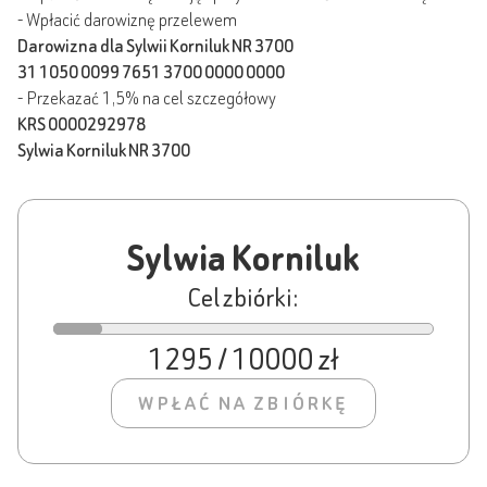
- Wpłacić darowiznę przelewem
Darowizna dla Sylwii Korniluk NR 3700
31 1050 0099 7651 3700 0000 0000
- Przekazać 1,5% na cel szczegółowy
KRS 0000292978
Sylwia Korniluk NR 3700
Sylwia Korniluk
Cel zbiórki:
1295 / 10000 zł
WPŁAĆ NA ZBIÓRKĘ