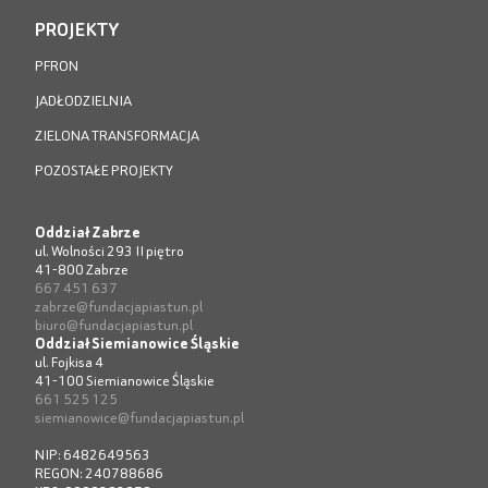
PROJEKTY
PFRON
JADŁODZIELNIA
ZIELONA TRANSFORMACJA
POZOSTAŁE PROJEKTY
Oddział Zabrze
ul. Wolności 293 II piętro
41-800 Zabrze
667 451 637
zabrze@fundacjapiastun.pl
biuro@fundacjapiastun.pl
Oddział Siemianowice Śląskie
ul. Fojkisa 4
41-100 Siemianowice Śląskie
661 525 125
siemianowice@fundacjapiastun.pl
NIP: 6482649563
REGON: 240788686