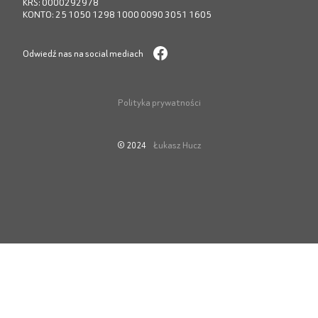
KRS: 0000292978
KONTO: 25 1050 1298 1000 0090 3051 1605
Odwiedź nas na social mediach
Polityka prywatności
Łukasz Hucz
© 2024