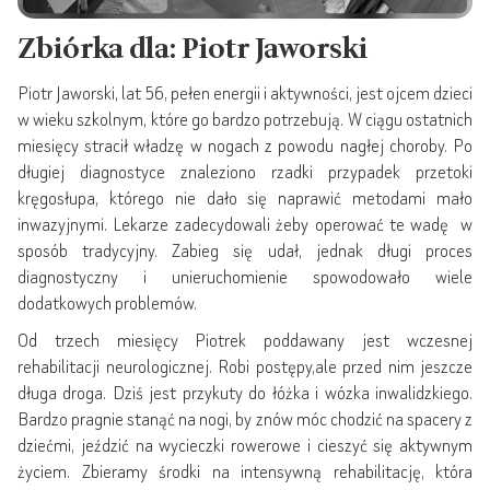
Zbiórka dla: Piotr Jaworski
Piotr Jaworski, lat 56, pełen energii i aktywności, jest ojcem dzieci
w wieku szkolnym, które go bardzo potrzebują. W ciągu ostatnich
miesięcy stracił władzę w nogach z powodu nagłej choroby. Po
długiej diagnostyce znaleziono rzadki przypadek przetoki
kręgosłupa, którego nie dało się naprawić metodami mało
inwazyjnymi. Lekarze zadecydowali żeby operować te wadę w
sposób tradycyjny. Zabieg się udał, jednak długi proces
diagnostyczny i unieruchomienie spowodowało wiele
dodatkowych problemów.
Od trzech miesięcy Piotrek poddawany jest wczesnej
rehabilitacji neurologicznej. Robi postępy,ale przed nim jeszcze
długa droga. Dziś jest przykuty do łóżka i wózka inwalidzkiego.
Bardzo pragnie stanąć na nogi, by znów móc chodzić na spacery z
dziećmi, jeździć na wycieczki rowerowe i cieszyć się aktywnym
życiem. Zbieramy środki na intensywną rehabilitację, która