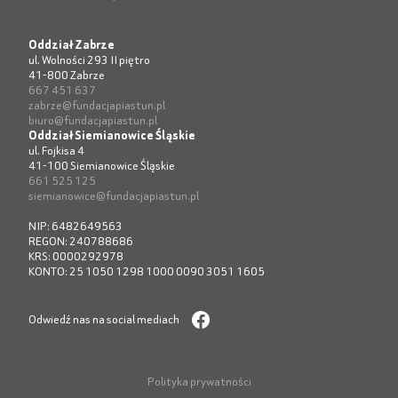
Oddział Zabrze
ul. Wolności 293 II piętro
41-800 Zabrze
667 451 637
zabrze@fundacjapiastun.pl
biuro@fundacjapiastun.pl
Oddział Siemianowice Śląskie
ul. Fojkisa 4
41-100 Siemianowice Śląskie
661 525 125
siemianowice@fundacjapiastun.pl
NIP: 6482649563
REGON: 240788686
KRS: 0000292978
KONTO: 25 1050 1298 1000 0090 3051 1605
Odwiedź nas na social mediach
Polityka prywatności