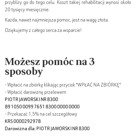
przybliży go do tego celu. Koszt takiej rehabilitacji wynosi około
20 tysięcy miesięcznie.
Każda, nawet najmniejsza pomoc, jest na wagę złota.
Dziękujemy z całego serca za wsparcie!
Możesz pomóc na 3
sposoby
- Wpłacić na zbiórkę klikając przycisk "WPŁAĆ NA ZBIÓRKĘ"
- Wpłacić darowiznę przelewem
PIOTR JAWORSKI NR 8300
89 1050 0099 7651 8300 0000 0000
- Przekazać 1,5% na cel szczegółowy
KRS 0000292978
Darowizna dla: PIOTR JAWORSKI NR 8300