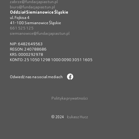
zabrze@fundacjapiastun.pl
biuro@fundacjapiastun.pl
Oddział Siemianowice Śląskie
ul. Fojkisa 4
41-100 Siemianowice Śląskie
661 525 125
siemianowice@fundacjapiastun.pl
NIP: 6482649563
REGON: 240788686
KRS: 0000292978
KONTO: 25 1050 1298 1000 0090 3051 1605
Odwiedź nas na social mediach
Polityka prywatności
Łukasz Hucz
© 2024