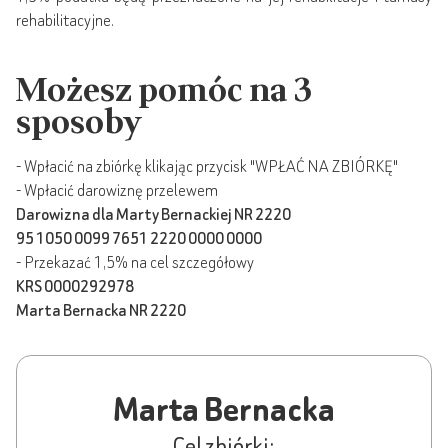
rehabilitacyjne.
Możesz pomóc na 3
sposoby
- Wpłacić na zbiórkę klikając przycisk "WPŁAĆ NA ZBIÓRKĘ"
- Wpłacić darowiznę przelewem
Darowizna dla Marty Bernackiej NR 2220
95 1050 0099 7651 2220 0000 0000
- Przekazać 1,5% na cel szczegółowy
KRS 0000292978
Marta Bernacka NR 2220
Marta Bernacka
Cel zbiórki: