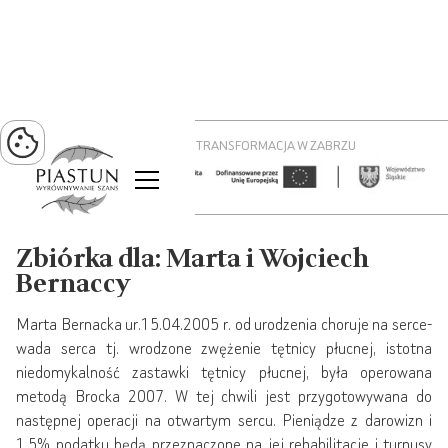
PROJEKT ZIELONA TRANSFORMACJA W ZABRZU
Zbiórka dla: Marta i Wojciech
Bernaccy
Marta Bernacka ur.15.04.2005 r. od urodzenia choruje na serce-
wada serca tj. wrodzone zwężenie tętnicy płucnej, istotna
niedomykalność zastawki tętnicy płucnej, była operowana
metodą Brocka 2007. W tej chwili jest przygotowywana do
następnej operacji na otwartym sercu. Pieniądze z darowizn i
1,5% podatku będą przeznaczone na jej rehabilitacje i turnusy