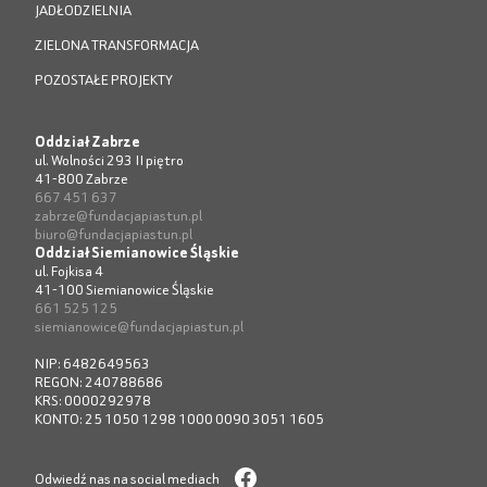
JADŁODZIELNIA
ZIELONA TRANSFORMACJA
POZOSTAŁE PROJEKTY
Oddział Zabrze
ul. Wolności 293 II piętro
41-800 Zabrze
667 451 637
zabrze@fundacjapiastun.pl
biuro@fundacjapiastun.pl
Oddział Siemianowice Śląskie
ul. Fojkisa 4
41-100 Siemianowice Śląskie
661 525 125
siemianowice@fundacjapiastun.pl
NIP: 6482649563
REGON: 240788686
KRS: 0000292978
KONTO: 25 1050 1298 1000 0090 3051 1605
Odwiedź nas na social mediach