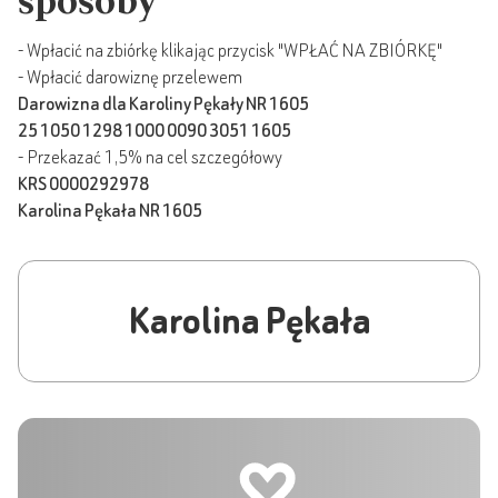
sposoby
- Wpłacić na zbiórkę klikając przycisk "WPŁAĆ NA ZBIÓRKĘ"
- Wpłacić darowiznę przelewem
Darowizna dla Karoliny Pękały NR 1605
25 1050 1298 1000 0090 3051 1605
- Przekazać 1,5% na cel szczegółowy
KRS 0000292978
Karolina Pękała NR 1605
Karolina Pękała