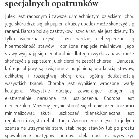
specjalnych opatrunków
Julek jest radosnym i zawsze uśmiechniętym dzieckiem, choć
jego skóra drze się jak papier, a każdy upadek może skończyć się
ranami. Bardzo boi się zastrzyków i szycia ran, ale jest dzielny. To
tylko widoczna część. Dużo bardziej niebezpieczne są
hipermobilność stawów i obniżone napięcie mięśniowe. Jego
stawy wyginają się nienaturalnie, dlatego zwykła zabawa może
skończyć się szpitalem.Julek cierpi na zespół Ehlersa – Danlosa,
którego objawy są związane z uogólnioną wiotkością stawów,
delikatną i rozciągliwą skórą oraz ogólną delikatnością
wszystkich tkanek. Choroba jest wynikiem wrodzonej wady
kolagenu. Wszystkie narządy zawierające kolagen są
ekstremalnie narażone na uszkodzenia. Choroba jest
nieuleczalna. Możemy jedynie starać się chronić przed urazami i
minimalizować skutki uszkodzeń tkanek.Konieczna jest
regularna i częsta rehabilitacja. Wzmocnienie mięśni to jedyna
szansa na utrzymanie stanu stabilnego stawów lub po prostu
spowolnienie postępów choroby. Julek musi też wyćwiczyć