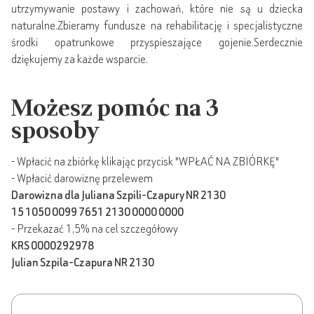
utrzymywanie postawy i zachowań, które nie są u dziecka
naturalne.Zbieramy fundusze na rehabilitację i specjalistyczne
środki opatrunkowe przyspieszające gojenie.Serdecznie
dziękujemy za każde wsparcie.
Możesz pomóc na 3
sposoby
- Wpłacić na zbiórkę klikając przycisk "WPŁAĆ NA ZBIÓRKĘ"
- Wpłacić darowiznę przelewem
Darowizna dla Juliana Szpili-Czapury NR 2130
15 1050 0099 7651 2130 0000 0000
- Przekazać 1,5% na cel szczegółowy
KRS 0000292978
Julian Szpila-Czapura NR 2130