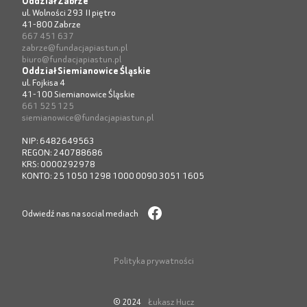
Oddział Zabrze
ul. Wolności 293 II piętro
41-800 Zabrze
667 451 637
zabrze@fundacjapiastun.pl
biuro@fundacjapiastun.pl
Oddział Siemianowice Śląskie
ul. Fojkisa 4
41-100 Siemianowice Śląskie
661 525 125
siemianowice@fundacjapiastun.pl
NIP: 6482649563
REGON: 240788686
KRS: 0000292978
KONTO: 25 1050 1298 1000 0090 3051 1605
Odwiedź nas na social mediach
Polityka prywatności
Łukasz Hucz
© 2024