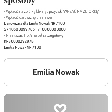
sposoby
- Wpłacić na zbiórkę klikając przycisk "WPŁAĆ NA ZBIÓRKĘ"
- Wpłacić darowiznę przelewem
Darowizna dla Emilii Nowak NR 7100
57 1050 0099 7651 7100 0000 0000
- Przekazać 1,5% na cel szczegółowy
KRS 0000292978
Emilia Nowak NR 7100
Emilia Nowak