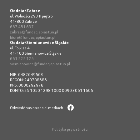
Oddział Zabrze
ul. Wolności 293 II piętro
41-800 Zabrze
667 451 637
zabrze@fundacjapiastun.pl
biuro@fundacjapiastun.pl
Oddział Siemianowice Śląskie
ul. Fojkisa 4
41-100 Siemianowice Śląskie
661 525 125
siemianowice@fundacjapiastun.pl
NIP: 6482649563
REGON: 240788686
KRS: 0000292978
KONTO: 25 1050 1298 1000 0090 3051 1605
Odwiedź nas na social mediach
Polityka prywatności