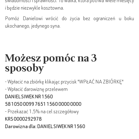
świadomości i sprawności. To walka, która potrwa wiele miesięcy
i będzie niezwykle kosztowna.
Pomóż Danielowi wrócić do życia bez ograniczeń u boku
ukochanego, jedynego syna.
Możesz pomóc na 3
sposoby
- Wpłacić na zbiórkę klikając przycisk "WPŁAĆ NA ZBIÓRKĘ"
- Wpłacić darowiznę przelewem
DANIEL SIWEK NR 1560
58 1050 0099 7651 1560 0000 0000
- Przekazać 1,5% na cel szczegółowy
KRS 0000292978
Darowizna dla: DANIEL SIWEK NR 1560