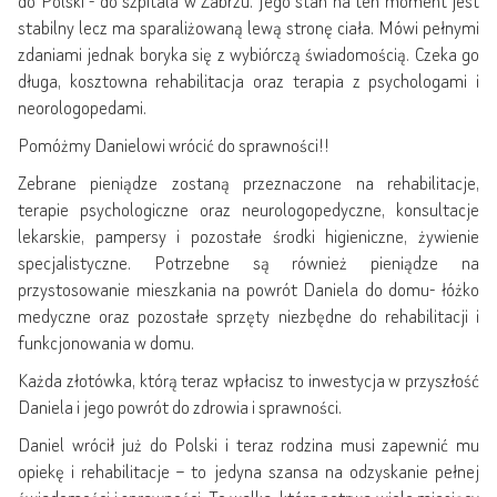
do Polski - do szpitala w Zabrzu. Jego stan na ten moment jest
stabilny lecz ma sparaliżowaną lewą stronę ciała. Mówi pełnymi
zdaniami jednak boryka się z wybiórczą świadomością. Czeka go
długa, kosztowna rehabilitacja oraz terapia z psychologami i
neorologopedami.
Pomóżmy Danielowi wrócić do sprawności!!
Zebrane pieniądze zostaną przeznaczone na rehabilitacje,
terapie psychologiczne oraz neurologopedyczne, konsultacje
lekarskie, pampersy i pozostałe środki higieniczne, żywienie
specjalistyczne. Potrzebne są również pieniądze na
przystosowanie mieszkania na powrót Daniela do domu- łóżko
medyczne oraz pozostałe sprzęty niezbędne do rehabilitacji i
funkcjonowania w domu.
Każda złotówka, którą teraz wpłacisz to inwestycja w przyszłość
Daniela i jego powrót do zdrowia i sprawności.
Daniel wrócił już do Polski i teraz rodzina musi zapewnić mu
opiekę i rehabilitacje – to jedyna szansa na odzyskanie pełnej