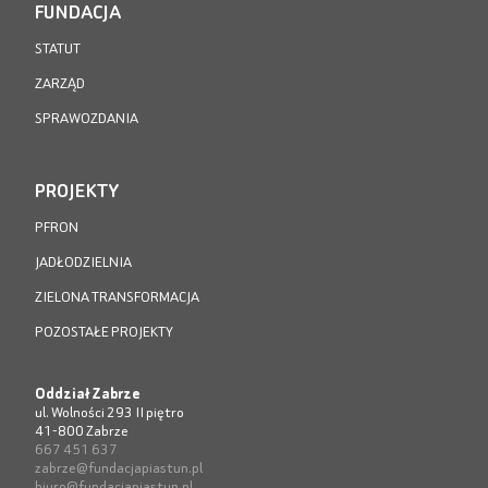
FUNDACJA
STATUT
ZARZĄD
SPRAWOZDANIA
PROJEKTY
PFRON
JADŁODZIELNIA
ZIELONA TRANSFORMACJA
POZOSTAŁE PROJEKTY
Oddział Zabrze
ul. Wolności 293 II piętro
41-800 Zabrze
667 451 637
zabrze@fundacjapiastun.pl
biuro@fundacjapiastun.pl