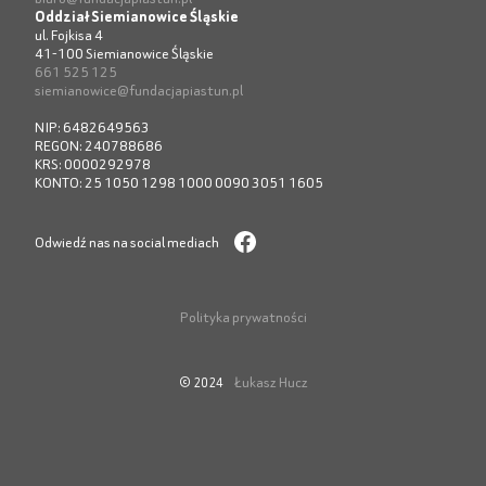
Oddział Siemianowice Śląskie
ul. Fojkisa 4
41-100 Siemianowice Śląskie
661 525 125
siemianowice@fundacjapiastun.pl
NIP: 6482649563
REGON: 240788686
KRS: 0000292978
KONTO: 25 1050 1298 1000 0090 3051 1605
Odwiedź nas na social mediach
Polityka prywatności
Łukasz Hucz
© 2024