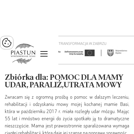
PROJEKT ZIELONA TRANSFORMACJA W ZABRZU
Zbiórka dla: POMOC DLA MAMY
UDAR, PARALIŻ,UTRATA MOWY
Zwracam się z ogromną prośbą o pomoc w dalszym leczeniu,
rehabilitacji i odzyskaniu mowy mojej kochanej mamie Basi,
która w październiku 2017 r. miała rozległy udar mózgu. Mając
55 lat i mnóstwo energii do życia spotkało ją to dramatyczne
nieszczęście. Mama jest prawostronnie sparaliżowana wymaga
ciągłej rehabilitacji, która daje jej szanse na poprawę sprawnośc