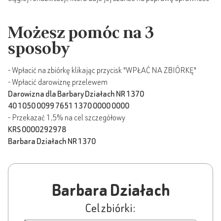
Możesz pomóc na 3
sposoby
- Wpłacić na zbiórkę klikając przycisk "WPŁAĆ NA ZBIÓRKĘ"
- Wpłacić darowiznę przelewem
Darowizna dla Barbary Działach NR 1370
40 1050 0099 7651 1370 0000 0000
- Przekazać 1,5% na cel szczegółowy
KRS 0000292978
Barbara Działach NR 1370
Barbara Działach
Cel zbiórki: